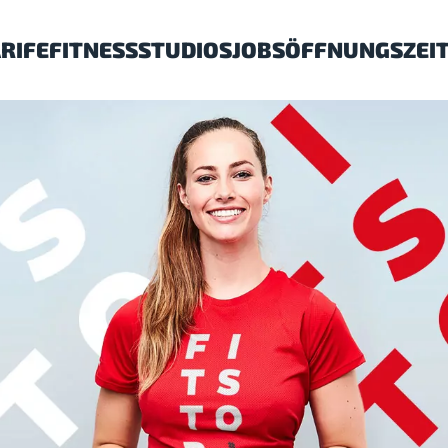
RIFE
FITNESSSTUDIOS
JOBS
ÖFFNUNGSZEI
MONTAG –
FREITAG
SAMSTAG –
SONNTAG